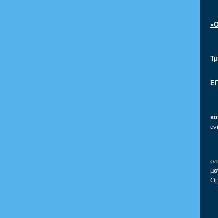
«
Τμ
Ε
κα
εν
οπ
μο
Ομ