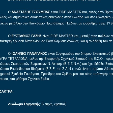
Ο
ΑΝΑΣΤΑΣΗΣ ΤΖΟΥΜΠΑΣ
είναι FIDE MASTER και, εκτός από Πρωτα
λλές και σημαντικές σκακιστικές διακρίσεις στην Ελλάδα και στο εξωτερικό, 
η
λκινο μετάλλιο στο Παγκόσμιο Πρωτάθλημα Παίδων, με ισοβαθμία στην 1
θ
Ο
ΕΥΣΤΑΘΙΟΣ ΓΑΖΗΣ
είναι FIDE MASTER και, μεταξύ των πολλών σκα
τάκτηση Χρυσού Μεταλλίου σε Πανελλήνιους Αγώνες, και η ανάδειξή του 
Ο
ΙΩΑΝΝΗΣ ΠΑΝΑΓΑΚΟΣ
είναι Συγγραφέας του δίτομου Σκακιστικού
ΥΡΑ ΤΕΤΡΑΓΩΝΑ, μέλος της Επιτροπής Σχολικού Σκακιού της Ε.Σ.Ο., πρώη
ώσεως Σκακιστικών Σωματείων Ν. Αττικής (Ε.Σ.Σ.Ν.Α.) και έχει διδάξει Σκά
ώτατα Εκπαιδευτικά Ιδρύματα (Σ.Σ.Ε. και Σ.Α.Ν.), ενώ είναι ο πρώτος Δάσ
ημοτικά Σχολεία Παπάγου), Πρόεδρος του Ομίλου μας και τέως καθηγητής τ
ακιού, στο μάθημα Σχολικό Σκάκι.
ΙΔΑΚΤΡΑ
:
Δικαίωμα Εγγραφής
: 5 ευρώ, εφάπαξ.