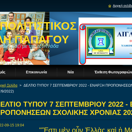
Αρχική σελίδ
ΠΟΛΙΤΙΣΤΙΚΟΣ
ΓΛΗ ΠΑΠΑΓΟΥ
 πάνε μαζί με την εξυπνάδα
Eμάς
Επικοινωνία
Νέα
Έκθεση Φωτογραφιώ
χική Σελίδα
>
ΔΕΛΤΙΟ ΤΥΠΟΥ 7 ΣΕΠΤΕΜΒΡΙΟΥ 2022 - ΕΝΑΡΞΗ ΠΡΟΠΟΝΗΣΕΩΝ
7/9/2022)
ΕΛΤΙΟ ΤΥΠΟΥ 7 ΣΕΠΤΕΜΒΡΙΟΥ 2022 -
ΡΟΠΟΝΗΣΕΩΝ ΣΧΟΛΙΚΗΣ ΧΡΟΝΙΑΣ 2022-
22-09-15 19:04
"Ἔστι μὲν οὖν Ἑλλὰς καὶ ἡ Μ