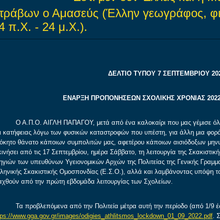
τράβων ο Αμασεύς (Έλλην γεωγράφος, φιλ
4 π.Χ. - 24 μ.Χ.).
ΔΕΛΤΙΟ ΤΥΠΟΥ 7 ΣΕΠΤΕΜΒΡΙΟΥ 20
ΕΝΑΡΞΗ ΠΡΟΠΟΝΗΣΕΩΝ ΣΧΟΛΙΚΗΣ ΧΡΟΝΙΑΣ 2022-20
Α.Π.Ο. ΑΙΓΛΗ ΠΑΠΑΓΟΥ, μετά από ένα καλοκαίρι που μας γέμισε όλους
ι κατήφειας λόγω των φυσικών καταστροφών που υπέστη, για άλλη μια φορά 
όκητο θάνατο κάποιων συμπολιτών μας, αφετέρου κάποιων αισιόδοξων μηνυ
κινήσει από τις 17 Σεπτεμβρίου, ημέρα Σάββατο, τη λειτουργία της Σκακιστικ
ηγιών των υπευθύνων Υγειονομικών Αρχών της Πολιτείας της Γενικής Γραμματε
ληνικής Σκακιστικής Ομοσπονδίας (Ε.Σ.Ο.), αλλά και λαμβάνοντας υπόψη 
αχθούν από την πρώτη εβδομάδα λειτουργίας των Σχολείων.
 προβλεπόμενα από την Πολιτεία μέτρα αυτή την περίοδο (από 1/9 έως 
tps://www.gga.gov.gr/images/odigies_athlitsmos_lockdown_01_09_2022.pdf
. 