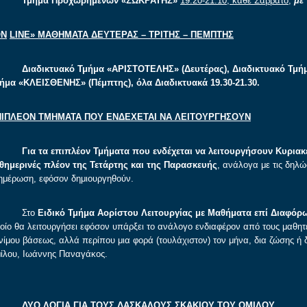
Τμήμα Προχωρημένων «ΣΩΚΡΑΤΗΣ»
19.20-21.10, κάθε Σάββατο
,
με
ON
LINE
» ΜΑΘΗΜΑΤΑ ΔΕΥΤΕΡΑΣ – ΤΡΙΤΗΣ – ΠΕΜΠΤΗΣ
Διαδικτυακό Τμήμα «ΑΡΙΣΤΟΤΕΛΗΣ» (Δευτέρας), Διαδικτυακό Τμήμ
ήμα «ΚΛΕΙΣΘΕΝΗΣ» (Πέμπτης), όλα Διαδικτυακά 19.30-21.30.
ΠΙΠΛΕΟΝ ΤΜΗΜΑΤΑ ΠΟΥ ΕΝΔΕΧΕΤΑΙ ΝΑ ΛΕΙΤΟΥΡΓΗΣΟΥΝ
Για τα επιπλέον Τμήματα που ενδέχεται να λειτουργήσουν Κυριακ
θημερινές πλέον της Τετάρτης και της Παρασκευής
, ανάλογα με τις δηλώ
ημέρωση, εφόσον δημιουργηθούν.
Στο
Ειδικό Τμήμα Αορίστου Λειτουργίας με Μαθήματα επί Διαφό
οίο θα λειτουργήσει εφόσον υπάρξει το ανάλογο ενδιαφέρον από τους μαθητές
νίμου βάσεως, αλλά περίπου μια φορά (τουλάχιστον) τον μήνα, δια ζώσης ή 
ίλου, Ιωάννης Παναγάκος.
ΔΥΟ ΛΟΓΙΑ ΓΙΑ ΤΟΥΣ ΔΑΣΚΑΛΟΥΣ ΣΚΑΚΙΟΥ ΤΟΥ ΟΜΙΛΟΥ