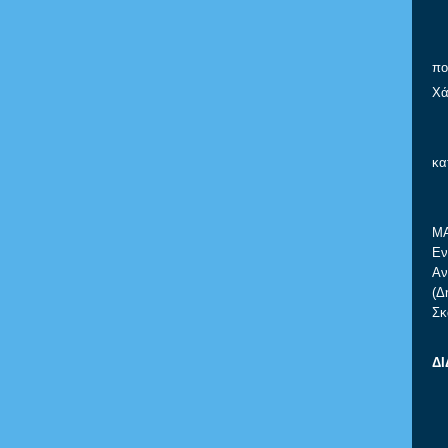
πο
Χά
κα
ΜΑ
Εν
Αν
(Δ
Σκ
Δ