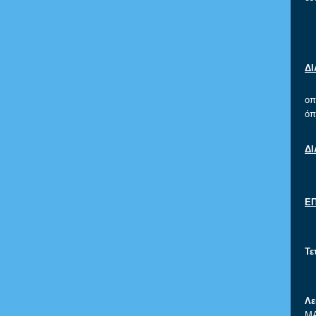
Οι
Δ
οπ
όπ
Δ
Ε
Εν
Τε
Θα
Λε
Μ