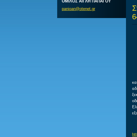
ΟΜΙΛΟΣ ΑΙΓΛΗ ΠΑΠΑΓΟΥ
Σ
panioan@
otenet.g
r
6
Ο 
κα
αδ
ξε
οδ
Ελ
εξ
Τα
ht