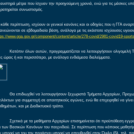
 αυστηρά μέτρα που ίσχυαν την προηγούμενη χρονιά, ενώ για τις μάσκες υπ
ρατηρείται συνωστισμός.
 κάθε περίπτωση, ισχύουν οι γενικοί κανόνες και οι οδηγίες που η ΓΓΑ αναρ
ανεώνονται σε εβδομαδιαία βάση, ανάλογα με τις εκάστοτε ισχύουσες υγειον
tps://www.gga.gov.gr/component/content/article/278-covid/2981-covid19-sport
τόπιν όλων αυτών, προγραμματίζεται να λειτουργήσουν ολιγομελή Τμήμ
ας ώρας ή και περισσότερο, με ανάλογα ενδιάμεσα διαλείμματα.
 επιδιωχθεί να λειτουργήσουν ξεχωριστά Τμήματα Αρχαρίων, Προχωρημέ
ιλέκτων για συμμετοχή σε απαιτητικούς αγώνες, ενώ θα επιχειρηθεί να γί
θημάτων, και με Διαδικτυακό τρόπο.
ετικά με τα μαθήματα Αρχαρίων επισημαίνεται ότι προϋπόθεση εγγραφή
ι των Βασικών Κανόνων του παιχνιδιού. Σε περίπτωση που κάποιος μαθητής χ
ν μπορεί να του την παράσχει μπορεί να απευθυνθεί στον Όμιλο (βλ. τηλ. 