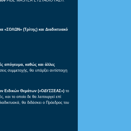
 τον
FIDE
MASTER
ΕΥΣΤΑΘΙΟ ΓΑΖΗ
.
α «ΣΟΛΩΝ» (Τρίτης) και Διαδικτυακό
ές απόγευμα, καθώς και άλλες
σεις συμμετοχής, θα υπάρξει αντίστοιχη
ρων Ειδικών Θεμάτων («ΟΔΥΣΣΕΑΣ»)
το
, και το οποίο δε θα λειτουργεί επί
διαδικτυακά, θα διδάσκει ο Πρόεδρος του