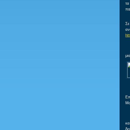
τα
πα
Σε
αν
ht
Κα
μι
Θα
Επ
Μα
Σχ
κα
δε