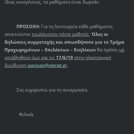
ίδιας οικογένειας, τα μαθήματα είναι δωρεάν.
ΠΡΟΣΟΧΗ:
Για τη λειτουργία κάθε μαθήματος
απαιτούνται
τουλάχιστον πέντε μαθητές
.
Όλες οι
δηλώσεις συμμετοχής και οπωσδήποτε για το Τμήμα
Προχωρημένων – Επιλέκτων – Ενηλίκων
θα πρέπει
να
υποβληθούν έως και τις
17/6/19
στην ηλεκτρονική
διεύθυνση
panioan@otenet.gr
.
Σας ευχαριστώ για τη συνεργασία.
Φιλικά,