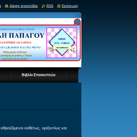
α
Χάρτης ιστοσελίδας
RSS
Εκτύπωση
ν
Βιβλίο Επισκεπτών
ροιζόμενοι καθέτως, οριζοντίως και