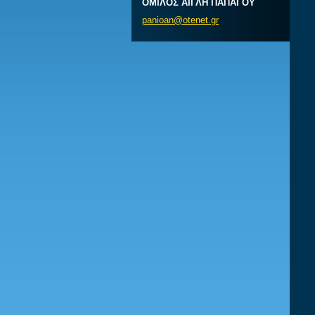
ΟΜΙΛΟΣ ΑΙΓΛΗ ΠΑΠΑΓΟΥ
panioan@
otenet.g
r